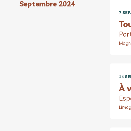
Septembre 2024
7 SEP
To
Por
Magn
14 SE
À v
Esp
Limog