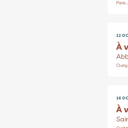
Paris,
12 OC
À v
Abb
Cluny
16 OC
À v
Sai
Gusta