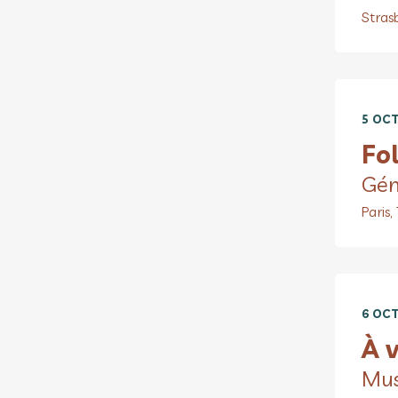
Stras
5 OCT
Fol
Gén
Paris,
6 OCT
À v
Mus