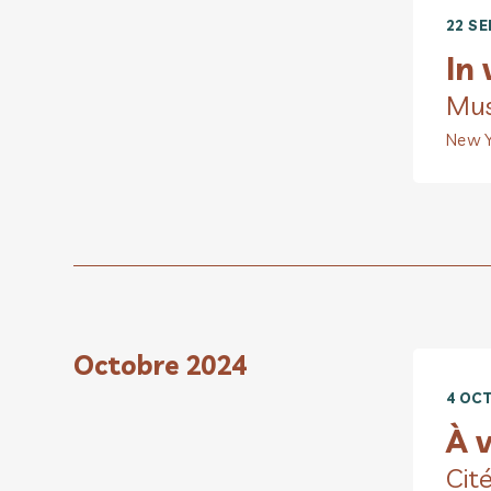
22 SE
In
Mus
New Y
Octobre 2024
4 OCT
À v
Cit