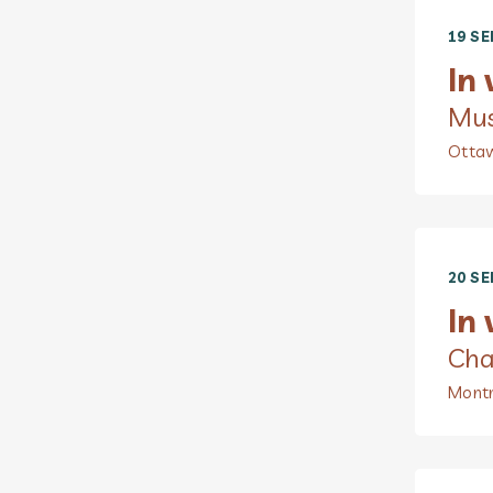
19 SE
In
Mus
Otta
20 SE
In
Cha
Montr