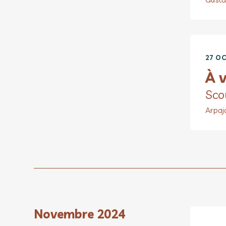
27 OC
À v
Sco
Arpaj
Novembre 2024